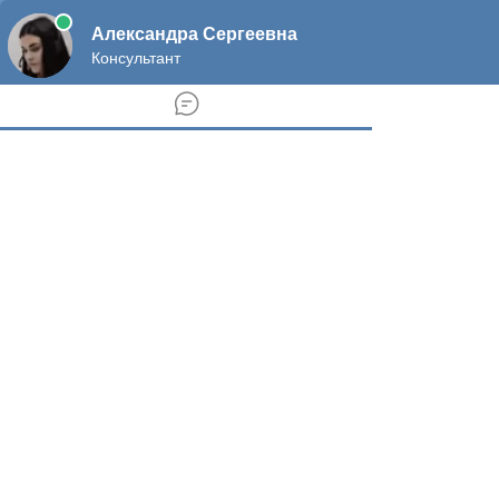
ok
yt
vk
Главная
Льготы
Пособия
Субсидии
Пенсии
Выплаты
Компенсации
МатКапитал
Консультация
Контакты
add-toggle
Новости России о Льготах, Субсидиях и Пенсиях
Защита прав потребителей
Налоговые льготы
Инвалидность
Жилищное право