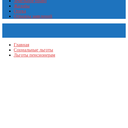
Земельное право
Жалобы
Опека
Образцы заявлений
Главная
Социальные льготы
Льготы пенсионерам