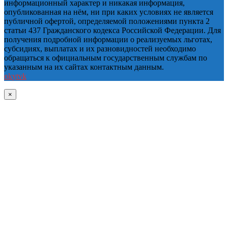
информационный характер и никакая информация,
опубликованная на нём, ни при каких условиях не является
публичной офертой, определяемой положениями пункта 2
статьи 437 Гражданского кодекса Российской Федерации. Для
получения подробной информации о реализуемых льготах,
субсидиях, выплатах и их разновидностей необходимо
обращаться к официальным государственным службам по
указанным на их сайтах контактным данным.
ok
yt
vk
×