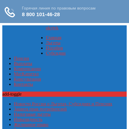
ok
yt
vk
Главная
Льготы
Пособия
Субсидии
Пенсии
Выплаты
Компенсации
МатКапитал
Консультация
Контакты
add-toggle
Новости России о Льготах, Субсидиях и Пенсиях
Защита прав потребителей
Налоговые льготы
Инвалидность
Жилищное право