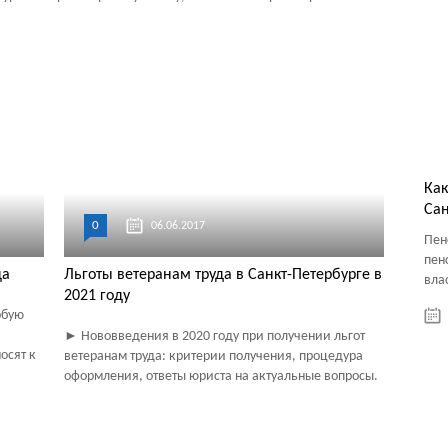
Как
Сан
0
06.06.2017
Пен
пен
да
Льготы ветеранам труда в Санкт-Петербурге в
вла
2021 году
обую
► Нововведения в 2020 году при получении льгот
осят к
ветеранам труда: критерии получения, процедура
оформления, ответы юриста на актуальные вопросы.