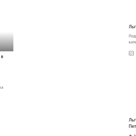
Льг
Под
кат
 в
ка
Льг
Пет
► Н