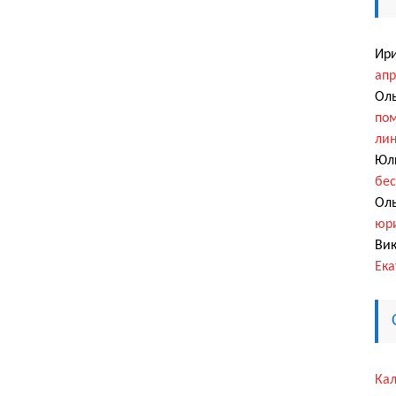
Ир
апр
Оль
пом
ли
Юл
бес
Оль
юри
Вик
Ека
Кал