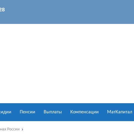
сидии
Пенсии
Выплаты
Компенсации
МатКапитал
онах России