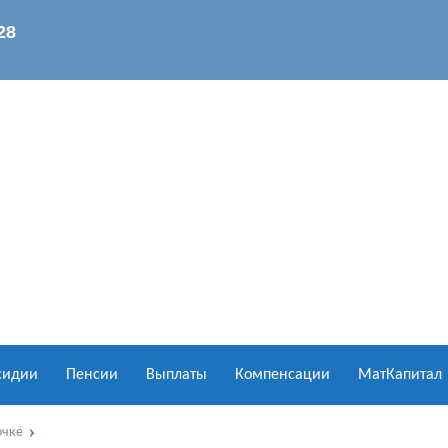
сидии
Пенсии
Выплаты
Компенсации
МатКапитал
очке