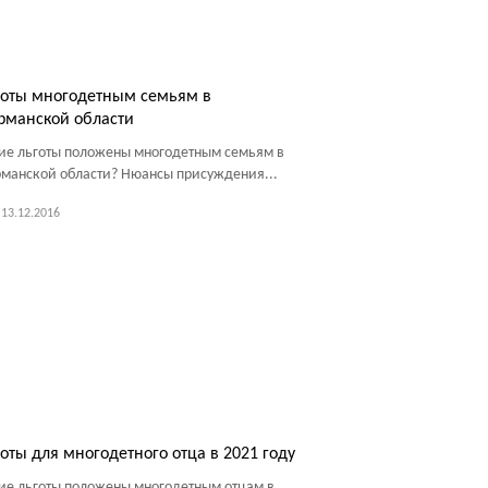
готы многодетным семьям в
рманской области
ие льготы положены многодетным семьям в
манской области? Нюансы присуждения...
13.12.2016
оты для многодетного отца в 2021 году
ие льготы положены многодетным отцам в