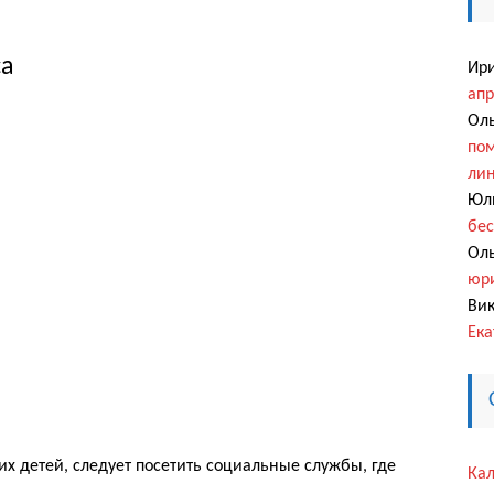
са
Ир
апр
Оль
пом
ли
Юл
бес
Оль
юри
Вик
Ека
 детей, следует посетить социальные службы, где
Кал