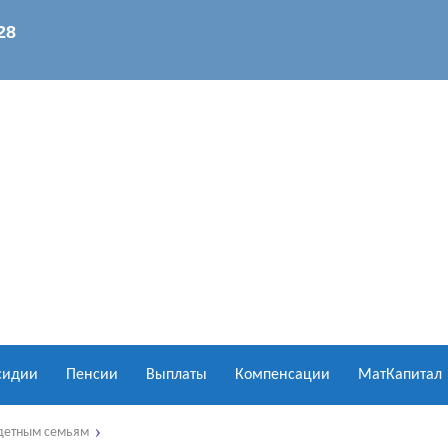
сидии
Пенсии
Выплаты
Компенсации
МатКапитал
детным семьям