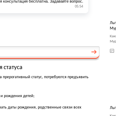
Ль
Му
Как
Мур
 статуса
 прерогативный статус, потребуются предъявить
 и рождения детей;
зать даты рождения, родственные связи всех
Льг
Как