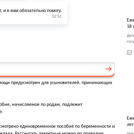
Еже
18 
Дет
гос
мощи предусмотрен для усыновителей, принимающих
бие, начисляемое по родам, подлежит
е.
Еже
лет
смотрено единовременное пособие по беременности и
 оклада. Рассчитать декретные можно по правилам,
Пре