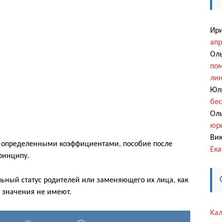
Ир
апр
Оль
пом
ли
Юл
бес
Оль
юри
Вик
 с определенными коэффициентами, пособие после
Ека
ринципу.
ьный статус родителей или заменяющего их лица, как
 значения не имеют.
Кал