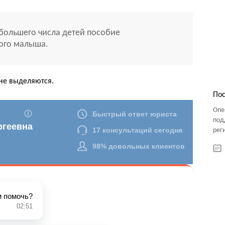
большего числа детей пособие
ого малыша.
не выделяются.
Пос
Опе
под
рег