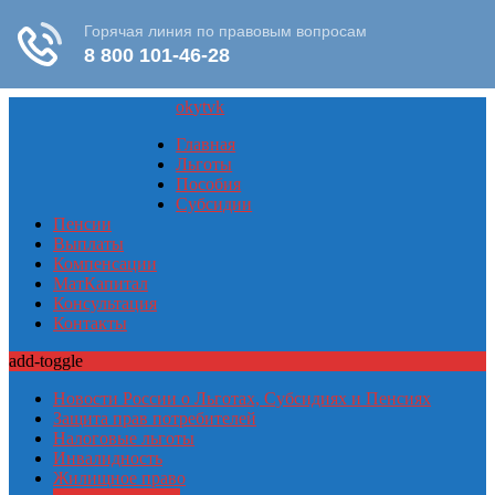
ok
yt
vk
Главная
Льготы
Пособия
Субсидии
Пенсии
Выплаты
Компенсации
МатКапитал
Консультация
Контакты
add-toggle
Новости России о Льготах, Субсидиях и Пенсиях
Защита прав потребителей
Налоговые льготы
Инвалидность
Жилищное право