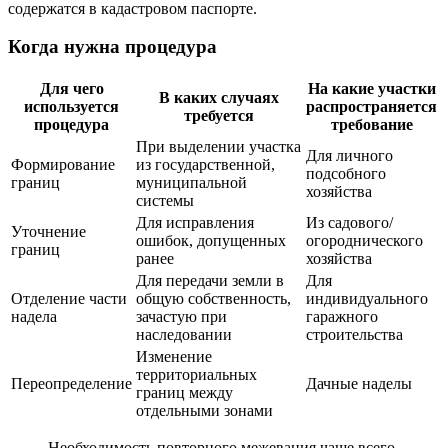
содержатся в кадастровом паспорте.
Когда нужна процедура
Для чего
На какие участки
В каких случаях
используется
распространяется
требуется
процедура
требование
При выделении участка
Для личного
Формирование
из государственной,
подсобного
границ
муниципальной
хозяйства
системы
Для исправления
Из садового/
Уточнение
ошибок, допущенных
огороднического
границ
ранее
хозяйства
Для передачи земли в
Для
Отделение части
общую собственность,
индивидуального
надела
зачастую при
гаражного
наследовании
строительства
Изменение
территориальных
Переопределение
Дачные наделы
границ между
отдельными зонами
Необходимость повторного межевания чаще всего