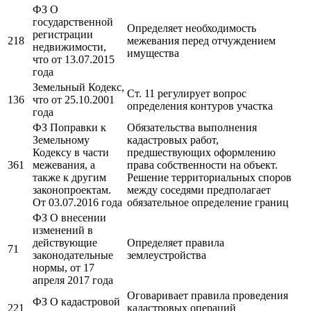
ФЗ О
государственной
Определяет необходимость
регистрации
218
межевания перед отчуждением
недвижимости,
имущества
что от 13.07.2015
года
Земельный Кодекс,
Ст. 11 регулирует вопрос
136
что от 25.10.2001
определения контуров участка
года
ФЗ Поправки к
Обязательства выполнения
Земельному
кадастровых работ,
Кодексу в части
предшествующих оформлению
361
межевания, а
права собственности на объект.
также к другим
Решение территориальных споров
законопроектам.
между соседями предполагает
От 03.07.2016 года
обязательное определение границ
ФЗ О внесении
изменений в
действующие
Определяет правила
71
законодательные
землеустройства
нормы, от 17
апреля 2017 года
Оговаривает правила проведения
ФЗ О кадастровой
221
кадастровых операций