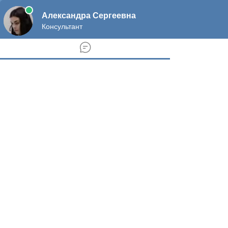
ok
yt
vk
Главная
Льготы
Пособия
Субсидии
Пенсии
Выплаты
Компенсации
МатКапитал
Консультация
Контакты
add-toggle
Новости России о Льготах, Субсидиях и Пенсиях
Защита прав потребителей
Налоговые льготы
Инвалидность
Жилищное право